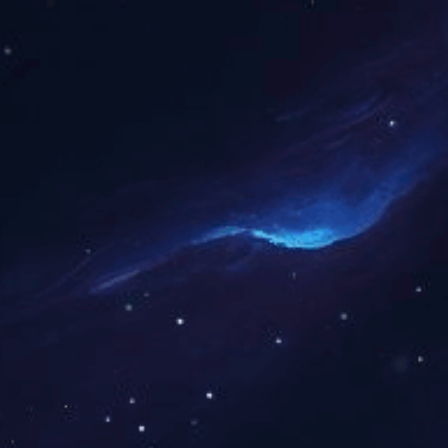
生态环境
甲酸
冰醋酸
8月化
丙酮
醋酸丁酯
河南化
醋酸酐
醋酸乙酯
丁酮
二氯甲烷
濮阳工
二氯乙烷
甘油
在发展
环己烷
甲苯
酒精
氯化亚砜
氢溴酸
石油醚
水合肼
四氢呋喃
异丙醇
正庚烷
正己烷
DMF
中间体