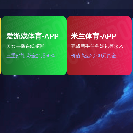
您可能对以下信息感兴
价的主要原因，分析市场走势