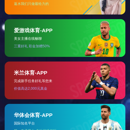
项目
单
纯度（Na2B4O7.10H2 O）≧
%
碳酸盐（以co2计）含量≦
%
水不溶物含量≦
%
硫酸盐（以SO4计）≦
%
氯化物（以Cl计）≦
%
铁含量(Fe）≦
%
仓储运输