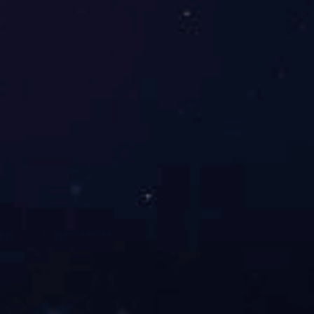
重铬酸钾
网站开云官方网页
关于我们
产品中心
新闻动态
版
常见问题
仓储运输
合作单位
开云官方网页版-