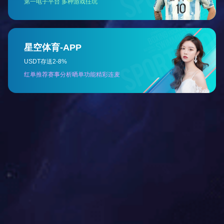
仓储运输
仓储运输
仓储运输
仓储运输
相关产品