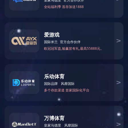
产品介绍
产品用途
质量指标
产品介绍
正庚烷：
化学式：C7H16
分子量：100.2019
外观与性状：无色、易挥发液体。