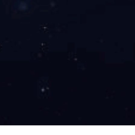
开云官方网页版-
开云（中国）
联系人：王经理
手机：18994991189
电话：0519-86316850
邮箱：957383349@qq.com
版权所有 © 开云官方网页版-开云（中国）
地址：常州市武进区湖塘镇花园街128-1-16（国际公寓）