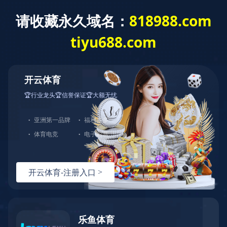
开云官方网页版
网站开云官方网
关于我们
产品中心
公司荣誉
页版
新闻动态
常见问题
仓储运输
合作单位
开云官方网页版-
开云（中国）
家门口
您
的供应商
全国设仓 就近发货
联系电话
当前位置：
开云官方网页版
>
产品中心
>
有机溶剂
在
18994991189
线
客
有机溶剂
微信询价
服