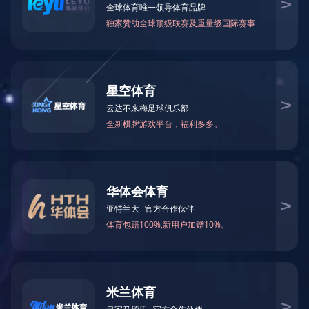
间氯过氧苯甲酸
采购价格：
原厂正品、国标质量、直营仓储！整车、一吨、两
吨均可配送！价格意想不到，欢迎电话咨询，一试便知！
优质服务：
如果您对我公司及我们的产品感兴趣，您也可以来
电咨询，我们的员工将竭诚为您提供产品信息和应用知识，使
您不仅得到物超所值的新产品而且得到我们贴心的服务。
18994991189
采购咨询热线：