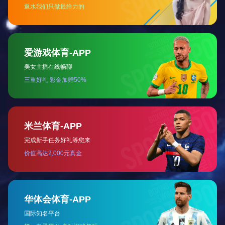
进一步氧化为砜。可以控制剂量来获得亚砜或者砜。
5、它也可作为合成医药，农药等精细化工产品的氧化剂
使用；另外有时也用作漂白剂。
储存注意事项：
在正常温度和压力下的稳定。
质量指标
项 目
质量规格
检测
外 观
白色粉末状结晶
白色粉末
纯度（%）
≥85%
85.4
水份（%）
≤5%
4%
仓储运输