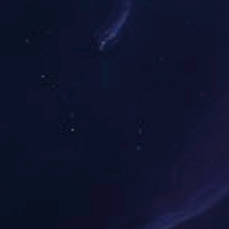
甲酸
冰醋酸
理化性
丙酮
醋酸丁酯
分子量：
醋酸酐
醋酸乙酯
外 观：
丁酮
二氯甲烷
二氯乙烷
甘油
环己烷
甲苯
酒精
氯化亚砜
氢溴酸
石油醚
水合肼
四氢呋喃
异丙醇
正庚烷
正己烷
DMF
中间体