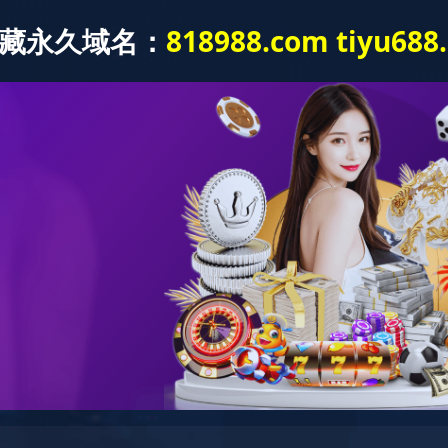
不到，一试便知!

产品齐全
配送快捷
国内外化工原料集成供应商
您家门口的供应商
公司荣誉
新闻动态
常见问题