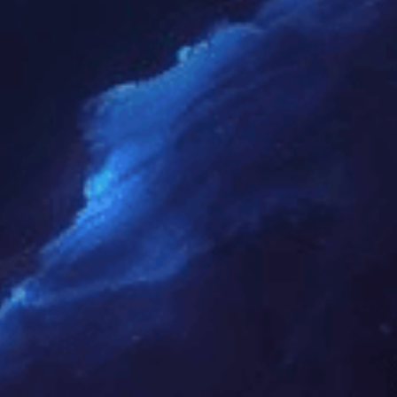
主要原料
度最好不大于85%。包装必须密封，切勿受潮。应
容泄漏物。