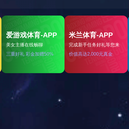
知识，
的服务
采购咨
产品介绍
产品用途
绍