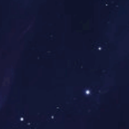
质：
56.1
白色片状固体，强碱性及腐蚀性、中等毒，易溶，易潮解