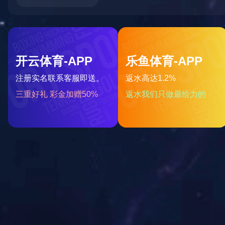
重铬酸钠
重铬酸钾
氨基磺酸
草酸
纯碱
大苏打
二水氯化钙
开云官方网页
版-开云（中国）
过硫酸铵
过硫酸钠
硫酸铜
六偏磷酸钠
柠檬酸
柠檬酸钠
硼砂
硼酸
片碱
葡萄糖
氢氧化钾
三聚磷酸钠
有机溶剂
苯胺
环己酮
产品介