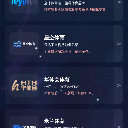
仓储运输
发布时间：
2020-05-16 15:19
浏览
次