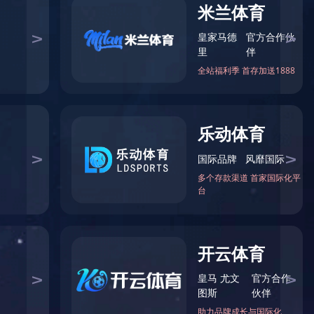
作用
浏览
次
醚的刺激性气味。二氯甲烷在工业清洗中扮演着重要的角色。因
、油漆、胶水、蜡、防锈剂等有机物质。二氯甲烷可以用作金
料制品表面的油脂和脏物，使其表面干净，便于下一步的加工
加工和染色;二氯甲烷可以清洗医药制品的设备和容器，使其
元件和其他表面，去除沉积物、油脂和其他污垢，确保设备的