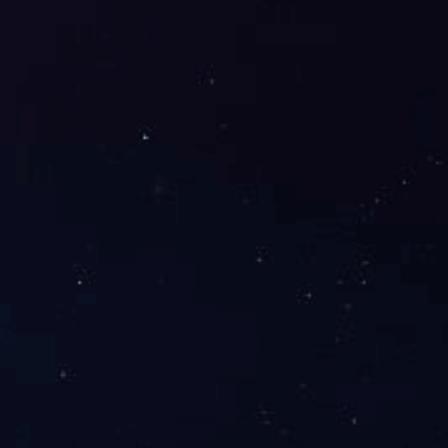
趣？
2024-12-25
2020-04-22
2023-08-09
2020-04-22
2020-04-22
2020-04-22