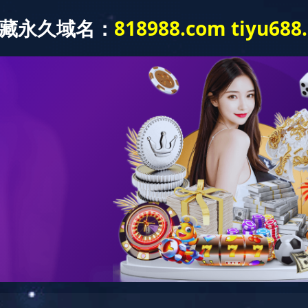
不到，一试便知!

产品齐全
配送快捷
国内外化工原料集成供应商
您家门口的供应商
公司荣誉
新闻动态
常见问题