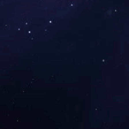
间氯甲苯
二丙酮醇
苯乙腈
蒽醌
间氯过氧苯甲
邻苯基苯酚
酸
BB酸
其他产品
甘油涨
生态环境
8月化
河南化
濮阳工
在发展