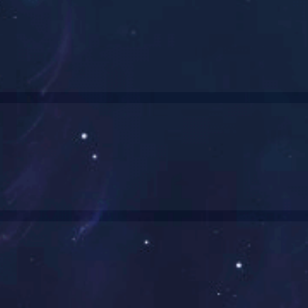
版
官方网页版
二氯甲烷在工业清洗中的
发布时间：
2024-09-24 14:35
是一种有机化合物，化学式为CH2Cl2.为无色透明液体，具有类似
解能力和低毒性，在工业清洗中被广泛用于清洗和去除油脂、脂肪、树脂
剂，去除金属表面的油污和杂质，保证涂层附着力;二氯甲烷可以清洗塑
氯甲烷可以清洗纺织品表面的油脂和污渍，使其表面干净，便于下一步的
便于下一步的生产和包装;此外，二氯甲烷还可以用于清洗电路板、电子