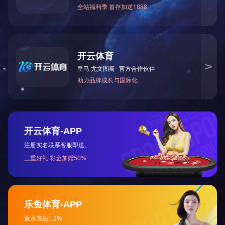
团队展示
团队展示
团队展示
团队展示
共
1
页
12
条
网站开云官方网页
关于我们
产品中心
新闻动态