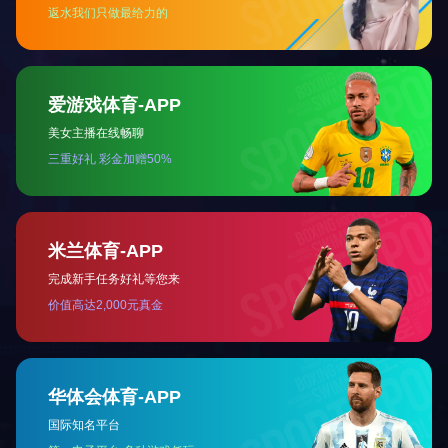
版
常见问题
仓储运输
合作单位
开云官方网页版-
开云（中国）
联系人：王经理
手机：18994991189
电话：0519-86316850
邮箱：957383349@qq.com
版权所有 © 开云官方网页版-开云（中国）
地址：常州市武进区湖塘镇花园街128-1-16（国际公寓）